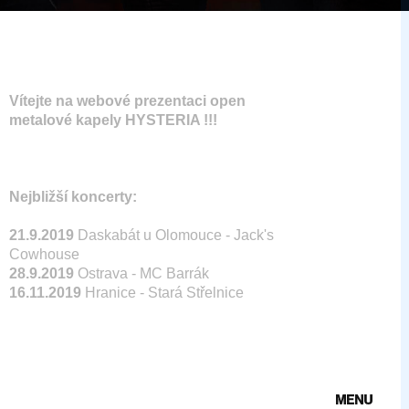
Vítejte na webové prezentaci open
metalové kapely HYSTERIA !!!
Nejbližší koncerty:
21.9.2019
Daskabát u Olomouce - Jack's
Cowhouse
28.9.2019
Ostrava - MC Barrák
16.11.2019
Hranice - Stará Střelnice